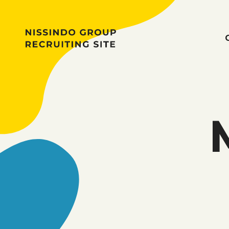
COMPANY
WORK STYLE
JOB
PERSON
MAGAZINE
RECRUIT
職種紹介
お仕事
働き
お