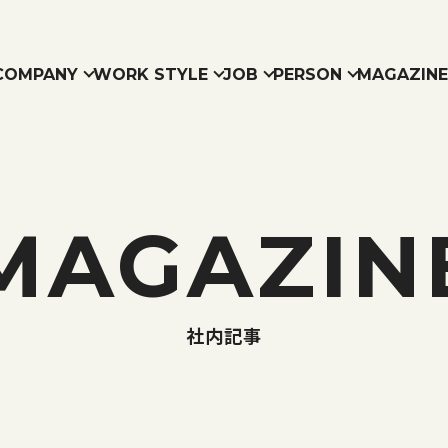
COMPANY
WORK STYLE
JOB
PERSON
MAGAZINE
相関図
方紹介
知らせ
社長メッセージ
よくある質問
本音トーク会
社⾵‧環境
会社概要‧沿⾰
新卒募集要項
福利厚⽣
数字で⾒る⽇進堂‧ファミ
日進堂グループと事業
中途募集要項
S
MAGAZIN
社内記事