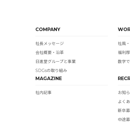
COMPANY
WOR
社長メッセージ
社⾵‧
会社概要‧沿⾰
福利厚
日進堂グループと事業
数字で
SDGsの取り組み
MAGAZINE
RECR
社内記事
お知ら
よくあ
新卒募
中途募