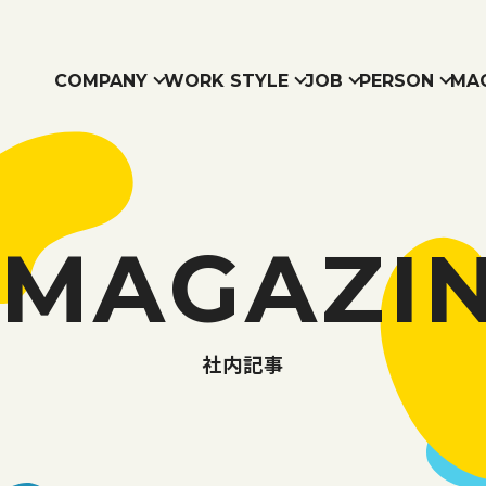
COMPANY
WORK STYLE
JOB
PERSON
MA
COMPANY
WORK STYLE
JOB
PERSON
MAGAZINE
RECRUIT
社長メッ
職種紹介
お仕事相関図
働き方紹介
お知らせ
よ
本
SDGsの
MAGAZI
社内記事