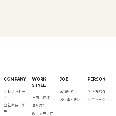
COMPANY
WORK
JOB
PERSON
STYLE
社長メッセー
職種紹介
働き方紹介
ジ
社⾵‧環境
お仕事相関図
本音トーク会
会社概要‧沿
福利厚⽣
⾰
数字で⾒る⽇