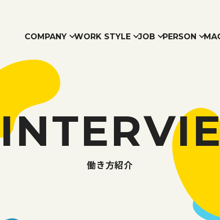
COMPANY
WORK STYLE
JOB
PERSON
MA
COMPANY
WORK STYLE
JOB
PERSON
MAGAZINE
RECRUIT
社長メッ
職種紹介
お仕事相関図
働き方紹介
お知らせ
よ
本
SDGsの
INTERVI
働き方紹介