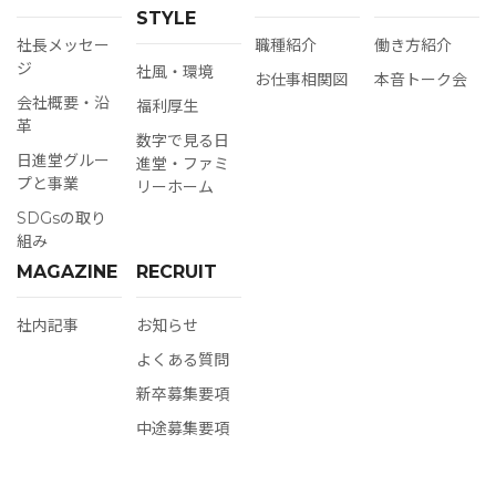
STYLE
社長メッセー
職種紹介
働き方紹介
ジ
社⾵‧環境
お仕事相関図
本音トーク会
会社概要‧沿
福利厚⽣
⾰
数字で⾒る⽇
日進堂グルー
進堂‧ファミ
プと事業
リーホーム
SDGsの取り
組み
MAGAZINE
RECRUIT
社内記事
お知らせ
よくある質問
新卒募集要項
中途募集要項